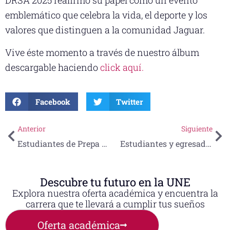
DRSA 2025 reafirmó su papel como un evento
emblemático que celebra la vida, el deporte y los
valores que distinguen a la comunidad Jaguar.
Vive éste momento a través de nuestro álbum
descargable haciendo
click aquí.
Facebook
Twitter
Anterior
Siguiente
Estudiantes de Prepa UNE exploran Talleres Creativos de Licenciaturas en Diseño Gráfico y Comunicación Digital
Estudiantes y egresada de Ingeniería Petrolera destacan en las Jornadas Técnicas 2025 de la Delegación Tampico
Descubre tu futuro en la UNE
Explora nuestra oferta académica y encuentra la
carrera que te llevará a cumplir tus sueños
Oferta académica