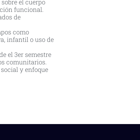
 sobre el cuerpo
ación funcional.
ados de
ampos como
a, infantil o uso de
de el 3er semestre
ros comunitarios.
 social y enfoque