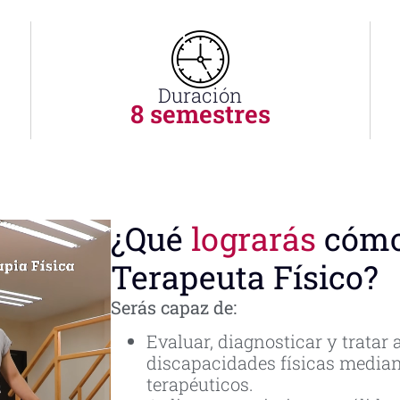
Duración
8 semestres
¿Qué
lograrás
cóm
Terapeuta Físico?
Serás capaz de:
Evaluar, diagnosticar y tratar
discapacidades físicas media
terapéuticos.