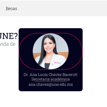
Becas
 UNE?
vida de
Dr. Ana Lucía Chávez Bacerott
Secretaria académica
ana.chavez@une.edu.mx