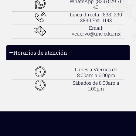
WhatsApp: (833) 529 76
43‬
Línea directa: (833) 230
3830 Ext. 1143
Email:
vcuervo@une.edu.mx
Horarios de atención
Lunes a Viernes de
8:00am a 6:00pm
Sábados de 8:00am a
1:00pm