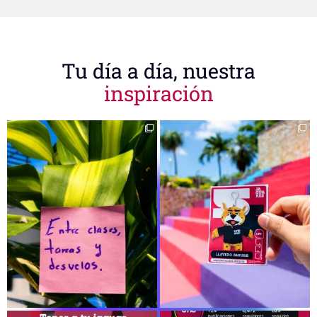
Tu día a día, nuestra
inspiración
✨ Viernes de respirar profundo,
🎉 ¡Giveaway para la Comunidad
reconocer lo que
...
UNE! 🎉
...
282
0
339
2