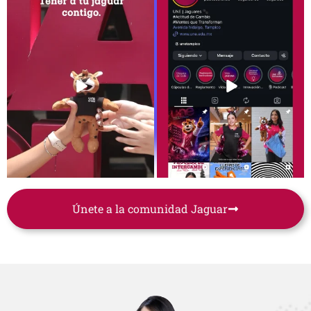
Llévalo contigo a todas partes. 🐆💜
Mojo mi celular por accidente.
✨
...
Mi celular al
...
93
0
143
0
Únete a la comunidad Jaguar