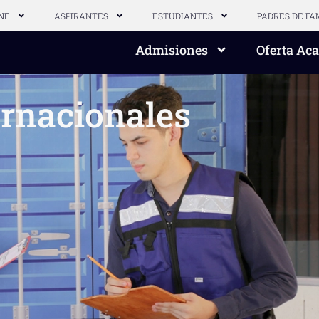
NE
ASPIRANTES
ESTUDIANTES
PADRES DE FA
Admisiones
Oferta Ac
ernacionales