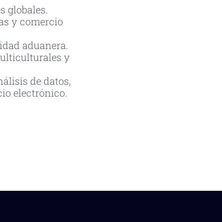
s globales.
cas y comercio
vidad aduanera.
lticulturales y
álisis de datos,
io electrónico.