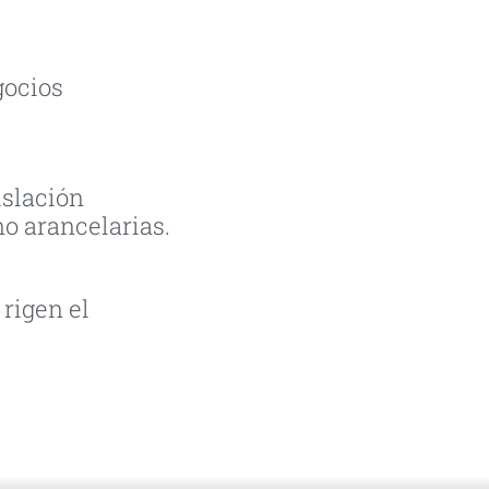
gocios
islación
no arancelarias.
 rigen el