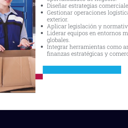
Diseñar estrategias comerciale
Gestionar operaciones logísti
exterior.
Aplicar legislación y normati
Liderar equipos en entornos mu
globales.
Integrar herramientas como an
finanzas estratégicas y comerc