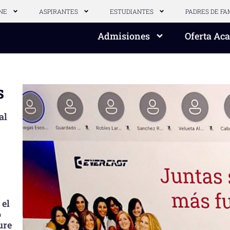
NE
ASPIRANTES
ESTUDIANTES
PADRES DE FA
Admisiones
Oferta Ac
s
al
 el
o
ure