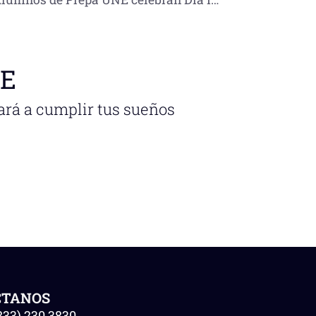
NE
ará a cumplir tus sueños
CTANOS
833) 230 3830