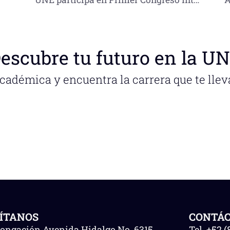
escubre tu futuro en la U
académica y encuentra la carrera que te llev
SÍTANOS
CONTÁ
longación Avenida Hidalgo No. 6315
Tel.
+52 (