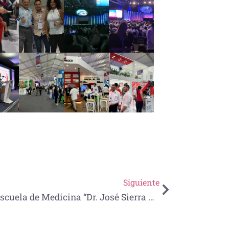
Siguiente
Escuela de Medicina “Dr. José Sierra Flores” obtiene el Primer Lugar en el Torneo Nacional de Casos Clínicos con Pacientes Virtuales Estandarizados AMFEM 2024