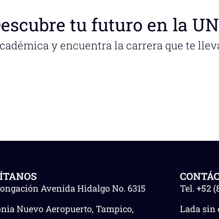
escubre tu futuro en la U
académica y encuentra la carrera que te llev
SÍTANOS
CONTÁ
longación Avenida Hidalgo No. 6315
Tel.
+52 (
onia Nuevo Aeropuerto, Tampico,
Lada sin 