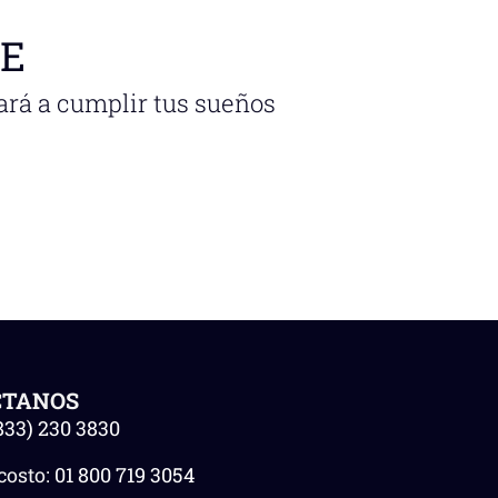
NE
ará a cumplir tus sueños
CTANOS
833) 230 3830
costo:
01 800 719 3054