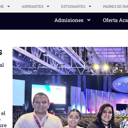
NE
ASPIRANTES
ESTUDIANTES
PADRES DE FA
Admisiones
Oferta Ac
s
al
 el
o
ure