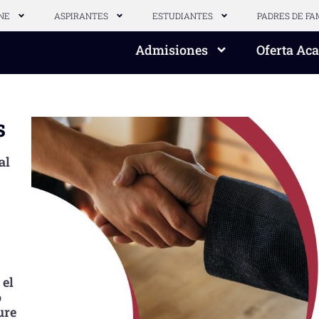
NE
ASPIRANTES
ESTUDIANTES
PADRES DE FA
Admisiones
Oferta Ac
s
al
 el
o
ure