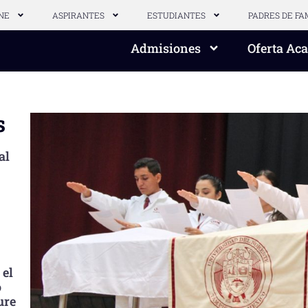
NE
ASPIRANTES
ESTUDIANTES
PADRES DE FA
Admisiones
Oferta Ac
s
al
 el
o
ure