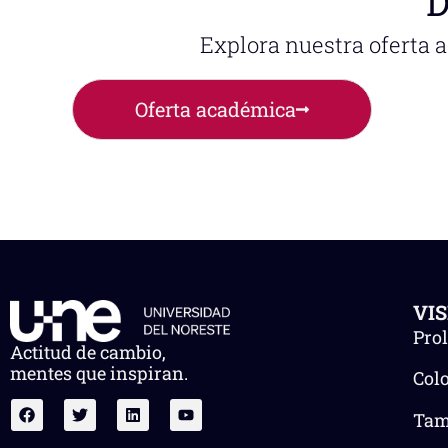
D
Explora nuestra oferta 
Oferta académica
VI
Pro
Actitud de cambio,
mentes que inspiran.
Col
Tam.