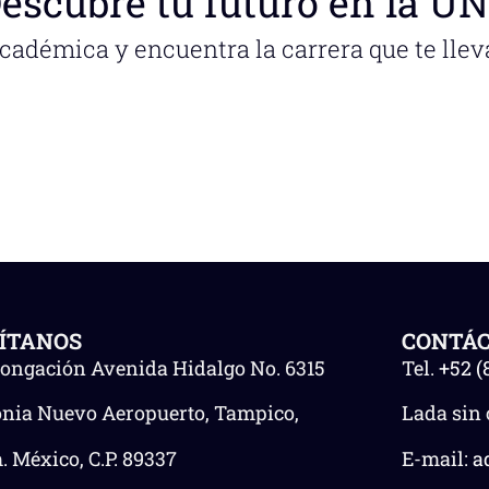
escubre tu futuro en la U
académica y encuentra la carrera que te llev
SÍTANOS
CONTÁ
longación Avenida Hidalgo No. 6315
Tel.
+52 (
onia Nuevo Aeropuerto, Tampico,
Lada sin 
 México, C.P. 89337
E-mail:
a