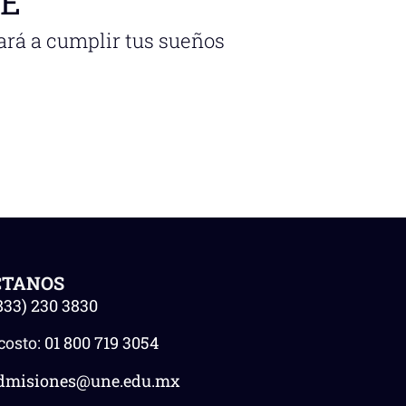
NE
ará a cumplir tus sueños
CTANOS
833) 230 3830
costo:
01 800 719 3054
dmisiones@une.edu.mx