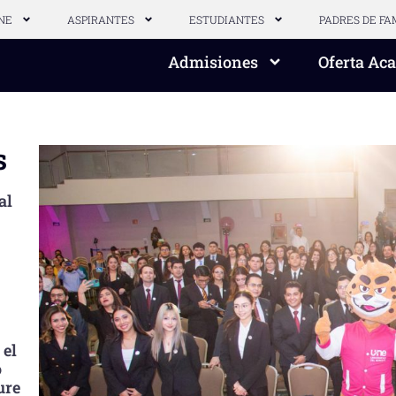
NE
ASPIRANTES
ESTUDIANTES
PADRES DE FA
Admisiones
Oferta Ac
s
al
 el
o
ure