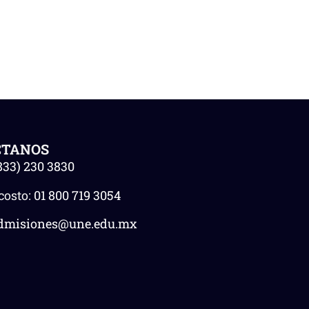
CTANOS
833) 230 3830
costo:
01 800 719 3054
dmisiones@une.edu.mx