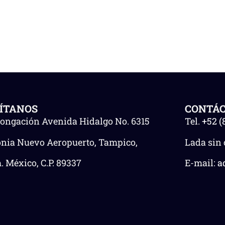
SÍTANOS
CONTÁ
longación Avenida Hidalgo No. 6315
Tel.
+52 (
onia Nuevo Aeropuerto, Tampico,
Lada sin 
 México, C.P. 89337
E-mail:
a