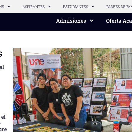
NE
ASPIRANTES
ESTUDIANTES
PADRES DE FA
Admisiones
Oferta Ac
s
al
 el
o
ure