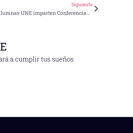
Siguiente
Alumnas UNE imparten Conferencias ante expertos del Sector petrolero
NE
ará a cumplir tus sueños