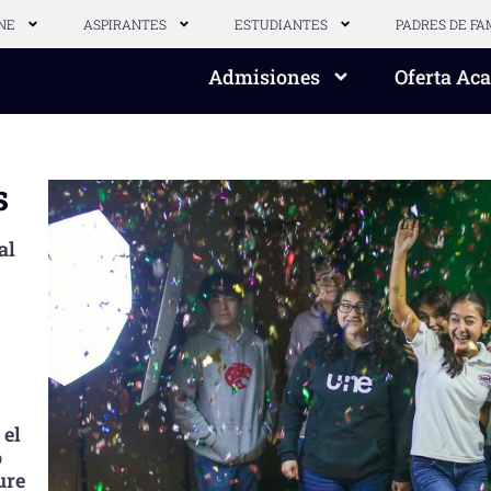
NE
ASPIRANTES
ESTUDIANTES
PADRES DE FA
Admisiones
Oferta Ac
s
al
 el
o
ure