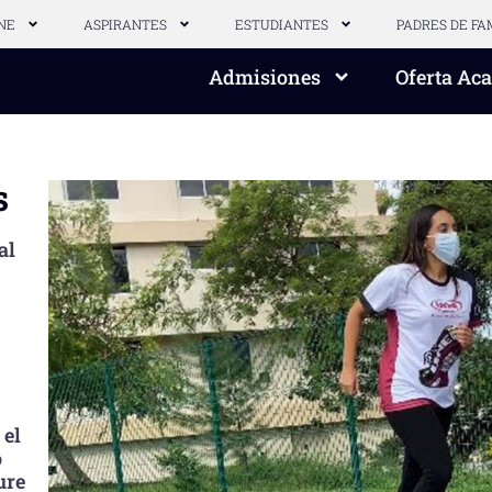
NE
ASPIRANTES
ESTUDIANTES
PADRES DE FA
Admisiones
Oferta Ac
s
al
 el
o
ure