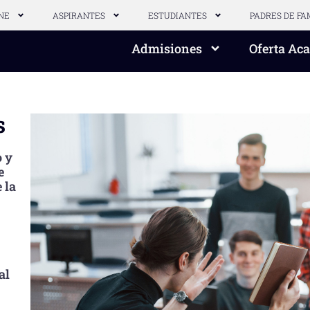
NE
ASPIRANTES
ESTUDIANTES
PADRES DE FA
Admisiones
Oferta Ac
s
o y
e
 la
al