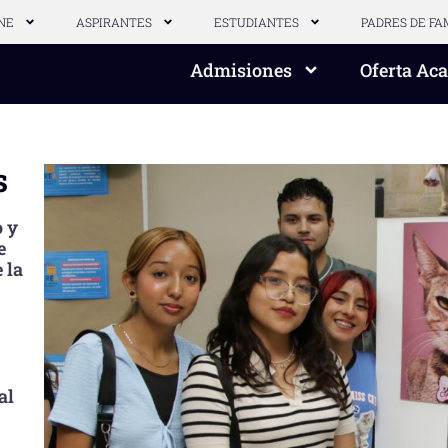
NE
ASPIRANTES
ESTUDIANTES
PADRES DE FA
Admisiones
Oferta Ac
s
o y
e
 la
al