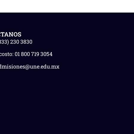
CTANOS
833) 230 3830
costo:
01 800 719 3054
dmisiones@une.edu.mx