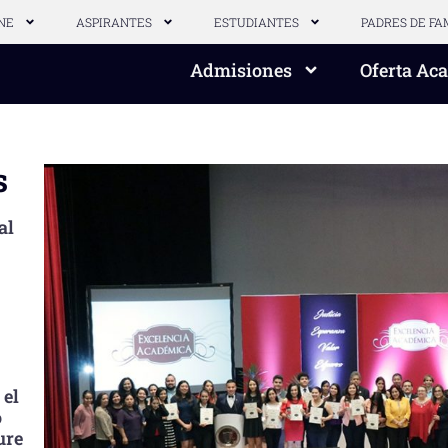
NE
ASPIRANTES
ESTUDIANTES
PADRES DE FA
Admisiones
Oferta Ac
s
al
 el
o
ure