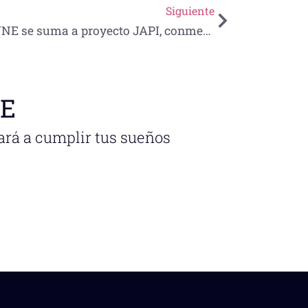
Siguiente
UNE se suma a proyecto JAPI, conmemorarán Día de la Felicidad con concurso de dibujo
NE
ará a cumplir tus sueños