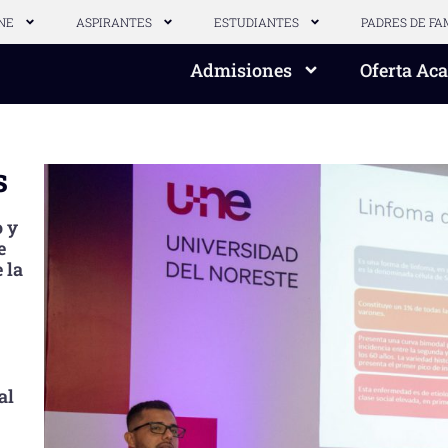
NE
ASPIRANTES
ESTUDIANTES
PADRES DE FA
Admisiones
Oferta Ac
s
o y
e
 la
al