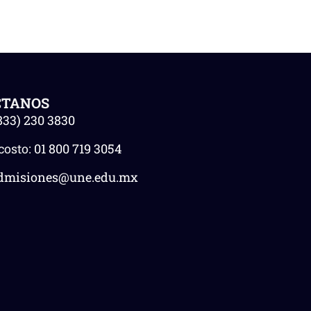
CTANOS
833) 230 3830
costo:
01 800 719 3054
dmisiones@une.edu.mx