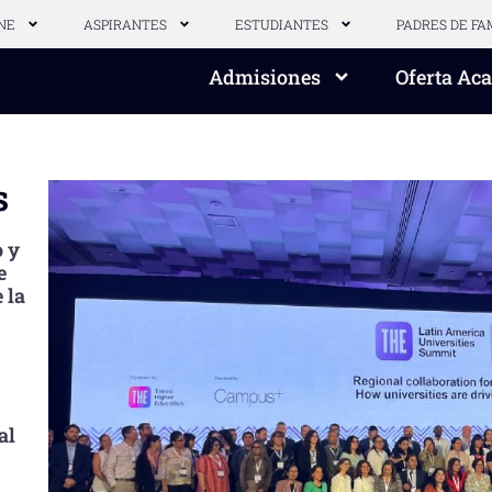
NE
ASPIRANTES
ESTUDIANTES
PADRES DE FA
Admisiones
Oferta Ac
s
o y
e
 la
al