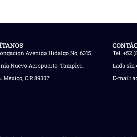
SÍTANOS
CONTÁ
longación Avenida Hidalgo No. 6315
Tel.
+52 (
onia Nuevo Aeropuerto, Tampico,
Lada sin 
 México, C.P. 89337
E-mail:
a