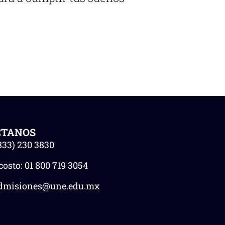
CTANOS
833) 230 3830
costo:
01 800 719 3054
dmisiones@une.edu.mx