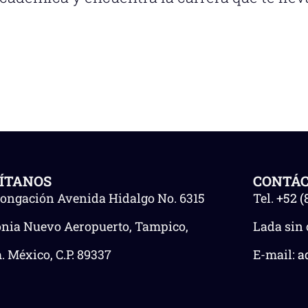
SÍTANOS
CONTÁ
longación Avenida Hidalgo No. 6315
Tel.
+52 (
onia Nuevo Aeropuerto, Tampico,
Lada sin 
 México, C.P. 89337
E-mail:
a