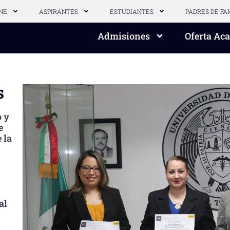
NE
ASPIRANTES
ESTUDIANTES
PADRES DE FA
Admisiones
Oferta Ac
s
o y
e
 la
al