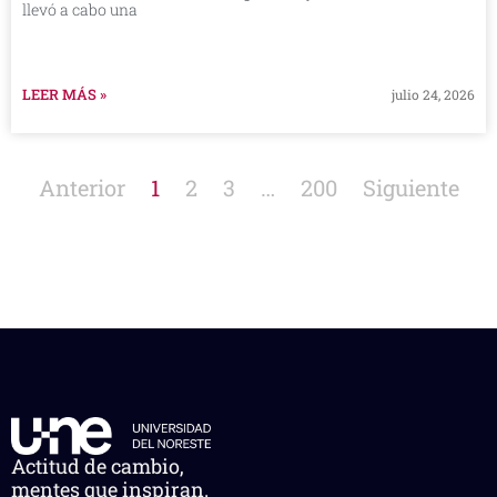
llevó a cabo una
LEER MÁS »
julio 24, 2026
Anterior
1
2
3
…
200
Siguiente
Actitud de cambio,
mentes que inspiran.