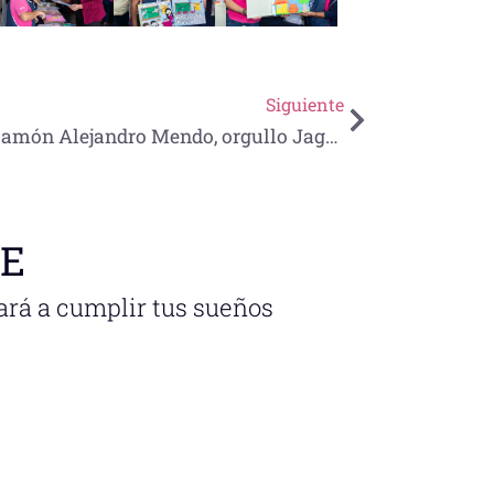
Siguiente
Ramón Alejandro Mendo, orgullo Jaguar, listo para la gran final del TamCoder 2024
NE
ará a cumplir tus sueños