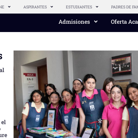
NE
ASPIRANTES
ESTUDIANTES
PADRES DE FA
Admisiones
Oferta Ac
s
al
 el
o
ure