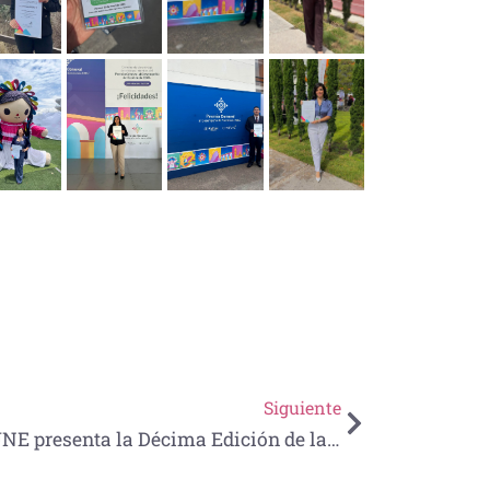
Siguiente
UNE presenta la Décima Edición de la Carrera Atlética “Don Rodolfo Sandoval Álvarez” 2025