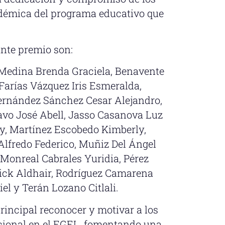
adémica del programa educativo que
ante premio son:
Medina Brenda Graciela, Benavente
 Farías Vázquez Iris Esmeralda,
rnández Sánchez Cesar Alejandro,
avo José Abell, Jasso Casanova Luz
ly, Martínez Escobedo Kimberly,
lfredo Federico, Muñiz Del Ángel
 Monreal Cabrales Yuridia, Pérez
ick Aldhair, Rodríguez Camarena
l y Terán Lozano Citlali.
incipal reconocer y motivar a los
ional en el EGEL, fomentando una