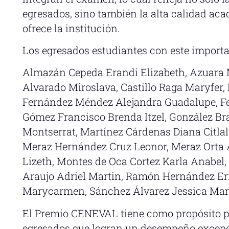
egresados, sino también la alta calidad ac
ofrece la institución.
Los egresados estudiantes con este import
Almazán Cepeda Erandi Elizabeth, Azuara 
Alvarado Miroslava, Castillo Raga Maryfer,
Fernández Méndez Alejandra Guadalupe, Fe
Gómez Francisco Brenda Itzel, González Br
Montserrat, Martínez Cárdenas Diana Citla
Meraz Hernández Cruz Leonor, Meraz Orta A
Lizeth, Montes de Oca Cortez Karla Anabel,
Araujo Adriel Martin, Ramón Hernández Er
Marycarmen, Sánchez Álvarez Jessica Marie
El Premio CENEVAL tiene como propósito pr
egresados que logran un desempeño excepc