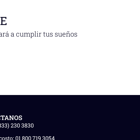
NE
ará a cumplir tus sueños
CTANOS
833) 230 3830
costo:
01 800 719 3054