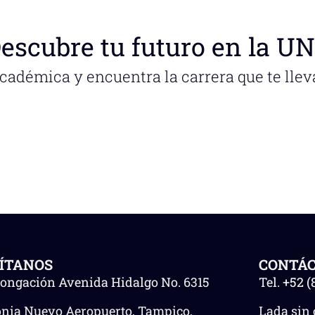
escubre tu futuro en la U
académica y encuentra la carrera que te llev
SÍTANOS
CONTÁ
longación Avenida Hidalgo No. 6315
Tel.
+52 (
onia Nuevo Aeropuerto, Tampico,
Lada sin 