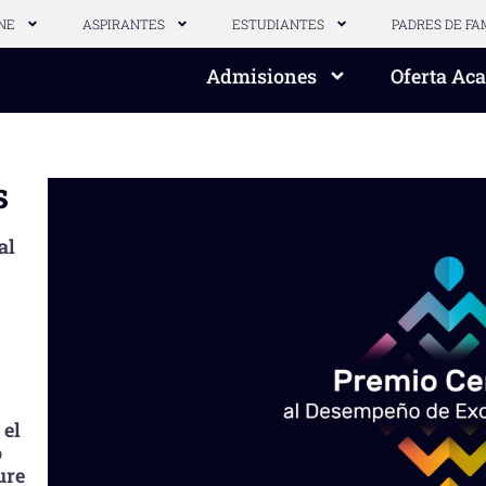
NE
ASPIRANTES
ESTUDIANTES
PADRES DE FA
Admisiones
Oferta Ac
s
al
 el
o
ure