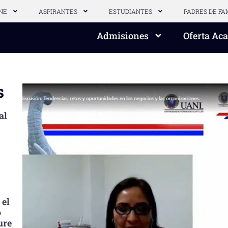
NE
ASPIRANTES
ESTUDIANTES
PADRES DE FA
Admisiones
Oferta Ac
s
al
 el
o
ure