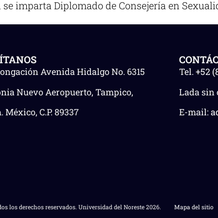
iza se imparta Diplomado de Consejería en Sexua
SÍTANOS
CONTÁ
longación Avenida Hidalgo No. 6315
Tel.
+52 (
onia Nuevo Aeropuerto, Tampico,
Lada sin 
 México, C.P. 89337
E-mail:
a
os los derechos reservados. Universidad del Noreste 2026.
Mapa del sitio