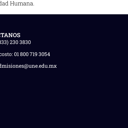
lidad Humana.
CTANOS
833) 230 3830
costo:
01 800 719 3054
dmisiones@une.edu.mx