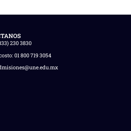
CTANOS
833) 230 3830
costo:
01 800 719 3054
dmisiones@une.edu.mx