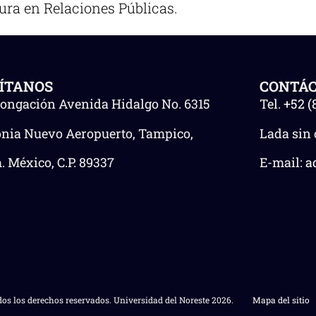
ura en Relaciones Públicas.
SÍTANOS
CONTÁ
longación Avenida Hidalgo No. 6315
Tel.
+52 (
onia Nuevo Aeropuerto, Tampico,
Lada sin 
 México, C.P. 89337
E-mail:
a
os los derechos reservados. Universidad del Noreste 2026.
Mapa del sitio